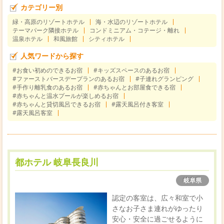
カテゴリー別
緑・高原のリゾートホテル
海・水辺のリゾートホテル
テーマパーク隣接ホテル
コンドミニアム・コテージ・離れ
温泉ホテル
和風旅館
シティホテル
人気ワードから探す
#お食い初めのできるお宿
#キッズスペースのあるお宿
#ファーストバースデープランのあるお宿
#子連れグランピング
#手作り離乳食のあるお宿
#赤ちゃんとお部屋食できる宿
#赤ちゃんと温水プールが楽しめるお宿
#赤ちゃんと貸切風呂できるお宿
#露天風呂付き客室
#露天風呂客室
都ホテル 岐阜長良川
岐阜県
認定の客室は、広々和室で小
さなお子さま連れがゆったり
安心・安全に過ごせるように