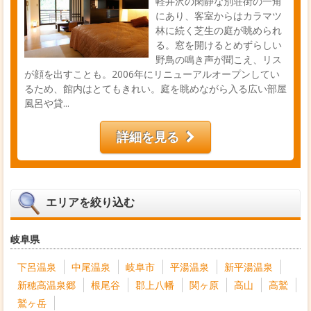
軽井沢の閑静な別荘街の一角
にあり、客室からはカラマツ
林に続く芝生の庭が眺められ
る。窓を開けるとめずらしい
野鳥の鳴き声が聞こえ、リス
が顔を出すことも。2006年にリニューアルオープンしてい
るため、館内はとてもきれい。庭を眺めながら入る広い部屋
風呂や貸...
詳細を見る
エリアを絞り込む
岐阜県
下呂温泉
中尾温泉
岐阜市
平湯温泉
新平湯温泉
新穂高温泉郷
根尾谷
郡上八幡
関ヶ原
高山
高鷲
鷲ヶ岳