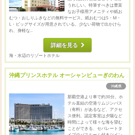
うれしい。特筆すべきは豊富
なお子様用アメニティや紙お
むつ・おしりふきなどの無料サービス。紙おむつはS・M・
L・ビッグサイズが用意されている。少ない荷物で出かけら
れ、身軽な...
詳細を見る
海・水辺のリゾートホテル
沖縄プリンスホテル オーシャンビューぎのわん
沖縄県
那覇空港より車で約30分。ホ
テル直結の空港リムジンバス
（有料）があるなど、アクセ
ス便利。認定客室は夕陽など
時間によって様々な海を望む
ことができる、セパレートタ
イプのバスルーム付きツイン