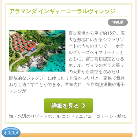
アラマンダ インギャーコーラルヴィレッジ
沖縄県
宮古空港から車で約15分。広
大な敷地に広がるシギラリゾ
ートのうちの１つで、「ホテ
ルブリーズベイマリーナ」と
ともに、宮古島初認定となる
ホテル。ヴィラのガラス張り
の天井から星空を眺めたり、
開放的なジャグジーにゆったりと浸かったりと、家族で気兼
ねなく過ごすことができる。客室内に、全自動洗濯機や電子
レンジが...
詳細を見る
海・水辺のリゾートホテル
コンドミニアム・コテージ・離れ