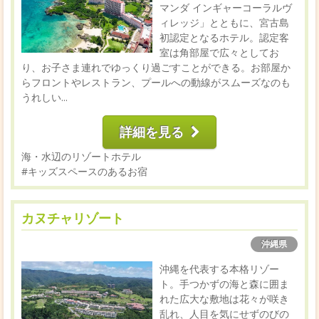
マンダ インギャーコーラルヴ
ィレッジ」とともに、宮古島
初認定となるホテル。認定客
室は角部屋で広々としてお
り、お子さま連れでゆっくり過ごすことができる。お部屋か
らフロントやレストラン、プールへの動線がスムーズなのも
うれしい...
詳細を見る
海・水辺のリゾートホテル
#キッズスペースのあるお宿
カヌチャリゾート
沖縄県
沖縄を代表する本格リゾー
ト。手つかずの海と森に囲ま
れた広大な敷地は花々が咲き
乱れ、人目を気にせずのびの