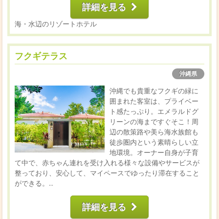
詳細を見る
海・水辺のリゾートホテル
フクギテラス
沖縄県
沖縄でも貴重なフクギの緑に
囲まれた客室は、プライベー
ト感たっぷり。エメラルドグ
リーンの海まですぐそこ！周
辺の散策路や美ら海水族館も
徒歩圏内という素晴らしい立
地環境。オーナー自身が子育
て中で、赤ちゃん連れを受け入れる様々な設備やサービスが
整っており、安心して、マイペースでゆったり滞在すること
ができる。...
詳細を見る