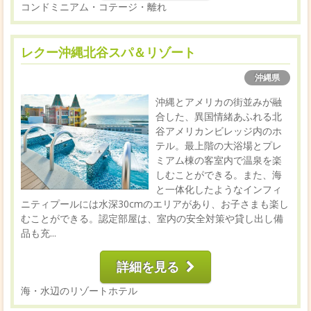
コンドミニアム・コテージ・離れ
レクー沖縄北谷スパ＆リゾート
沖縄県
沖縄とアメリカの街並みが融
合した、異国情緒あふれる北
谷アメリカンビレッジ内のホ
テル。最上階の大浴場とプレ
ミアム棟の客室内で温泉を楽
しむことができる。また、海
と一体化したようなインフィ
ニティプールには水深30cmのエリアがあり、お子さまも楽し
むことができる。認定部屋は、室内の安全対策や貸し出し備
品も充...
詳細を見る
海・水辺のリゾートホテル