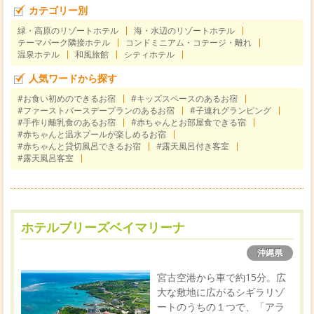
カテゴリー別
緑・高原のリゾートホテル
海・水辺のリゾートホテル
テーマパーク隣接ホテル
コンドミニアム・コテージ・離れ
温泉ホテル
和風旅館
シティホテル
人気ワードから探す
#お食い初めのできるお宿
#キッズスペースのあるお宿
#ファーストバースデープランのあるお宿
#子連れグランピング
#手作り離乳食のあるお宿
#赤ちゃんとお部屋食できる宿
#赤ちゃんと温水プールが楽しめるお宿
#赤ちゃんと貸切風呂できるお宿
#露天風呂付き客室
#露天風呂客室
ホテルブリーズベイマリーナ
沖縄県
宮古空港から車で約15分。広
大な敷地に広がるシギラリゾ
ートのうちの１つで、「アラ