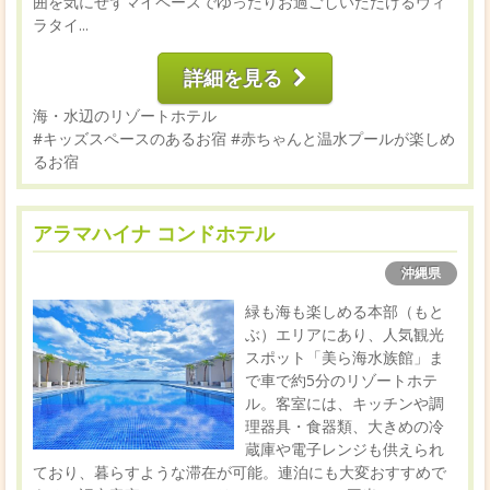
囲を気にせずマイペースでゆったりお過ごしいただけるヴィ
ラタイ...
詳細を見る
海・水辺のリゾートホテル
#キッズスペースのあるお宿
#赤ちゃんと温水プールが楽しめ
るお宿
アラマハイナ コンドホテル
沖縄県
緑も海も楽しめる本部（もと
ぶ）エリアにあり、人気観光
スポット「美ら海水族館」ま
で車で約5分のリゾートホテ
ル。客室には、キッチンや調
理器具・食器類、大きめの冷
蔵庫や電子レンジも供えられ
ており、暮らすような滞在が可能。連泊にも大変おすすめで