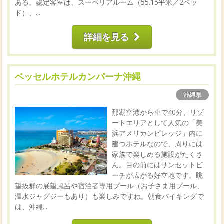
ある。認定客室は、スーペリアルーム（55.15平米／2ベッ
ド）、...
詳細を見る
ベッセルホテルカンパーナ沖縄
沖縄県
那覇空港から車で40分、リゾ
ートエリアとして人気の「美
浜アメリカンビレッジ」内に
建つホテルなので、周りには
家族で楽しめる施設がたくさ
ん。目の前にはサンセットビ
ーチが広がる好立地です。眺
望抜群の展望風呂や宿泊者専用プール（お子さま用プール、
温水ジャグジーもあり）も楽しみですね。朝食バイキングで
は、沖縄...