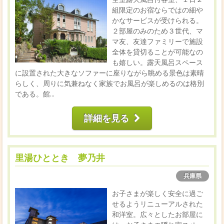
組限定のお宿ならではの細や
かなサービスが受けられる。
２部屋のみのため３世代、マ
マ友、友達ファミリーで施設
全体を貸切ることが可能なの
も嬉しい。露天風呂スペース
に設置された大きなソファーに座りながら眺める景色は素晴
らしく、周りに気兼ねなく家族でお風呂が楽しめるのは格別
である。館...
詳細を見る
里湯ひととき 夢乃井
兵庫県
お子さまが楽しく安全に過ご
せるようリニューアルされた
和洋室。広々としたお部屋に