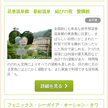
花巻温泉郷 新鉛温泉 結びの宿 愛隣館
岩手県
全国的にも有名な岩手県花巻
温泉郷の奥座敷に位置し、す
ばらしい自然にかこまれた一
軒宿で日常を離れてゆったり
した気分で楽しめる。3つの大
浴場には内湯や露天風呂など
合計17の湯船があり、時間毎
ののれん交換によりすべての湯船を楽しめる。目の前に広が
る景色にはとにかく感動する。また家族で利用できる貸切風
呂「ち...
詳細を見る
フェニックス・シーガイア・オーシャン・タワ