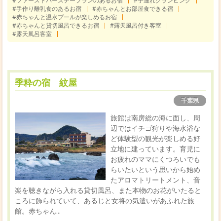
#ファーストバースデープランのあるお宿
#子連れグランピング
#手作り離乳食のあるお宿
#赤ちゃんとお部屋食できる宿
#赤ちゃんと温水プールが楽しめるお宿
#赤ちゃんと貸切風呂できるお宿
#露天風呂付き客室
#露天風呂客室
季粋の宿 紋屋
千葉県
旅館は南房総の海に面し、周
辺ではイチゴ狩りや海水浴な
ど体験型の観光が楽しめる好
立地に建っています。育児に
お疲れのママにくつろいでも
らいたいという思いから始め
たアロマトリートメント、音
楽を聴きながら入れる貸切風呂、また本物のお花がいたると
ころに飾られていて、あるじと女将の気遣いがあふれた旅
館。赤ちゃん...