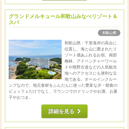
グランドメルキュール和歌山みなべリゾート＆
スパ
和歌山県
和歌山県・千里海岸の高台に
位置し、海と山に囲まれたリ
ゾート感あふれるお宿。南部
梅林、アドベンチャーワール
ドや熊野古道などの人気観光
地へのアクセスにも便利な立
地である。オールインクルー
シブなので、地元食材をふんだんに使った豊富な夕・朝食の
ビュッフェだけでなく、ラウンジでのドリンクやお酒、お菓
子やおつま...
詳細を見る