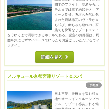
間半のフライト、空港からホ
テルまでは車で約35分と、ア
クセス良好。石垣の自然に包
まれた琉球赤瓦のヴィラが立
ち並び、赤ちゃん連れのご家
族でも快適なリゾートステイ
を心ゆくまで満喫できるホテルである。認定のお部屋は、周
囲を気にせずマイペースでゆったりお過ごしいただけるヴィ
ラタイ...
詳細を見る
メルキュール京都宮津リゾート＆スパ
京都府
日本三景、天橋立を望む好立
地のオールインクルーシブホ
テル。リゾート感あふれる館
内や客室はゆったりとしたレ