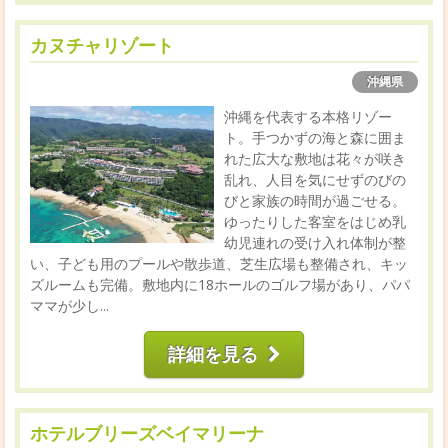
カヌチャリゾート
沖縄県
沖縄を代表する本格リゾー
ト。手つかずの海と森に囲ま
れた広大な敷地は花々が咲き
乱れ、人目を気にせずのびの
びと家族の時間が過ごせる。
ゆったりした客室をはじめ乳
幼児連れの受け入れ体制が整
い、子ども用のプールや散歩道、芝生広場も整備され、キッ
ズルームも完備。敷地内に18ホールのゴルフ場があり、パパ
ママが少し...
詳細を見る
ホテルブリーズベイマリーナ