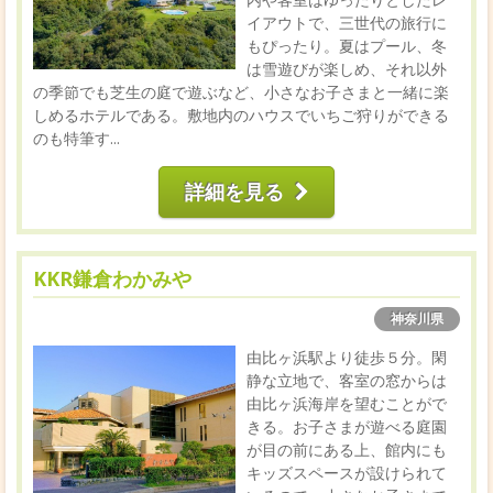
イアウトで、三世代の旅行に
もぴったり。夏はプール、冬
は雪遊びが楽しめ、それ以外
の季節でも芝生の庭で遊ぶなど、小さなお子さまと一緒に楽
しめるホテルである。敷地内のハウスでいちご狩りができる
のも特筆す...
詳細を見る
KKR鎌倉わかみや
神奈川県
由比ヶ浜駅より徒歩５分。閑
静な立地で、客室の窓からは
由比ヶ浜海岸を望むことがで
きる。お子さまが遊べる庭園
が目の前にある上、館内にも
キッズスペースが設けられて