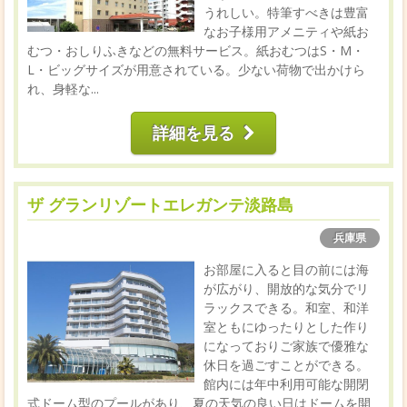
うれしい。特筆すべきは豊富
なお子様用アメニティや紙お
むつ・おしりふきなどの無料サービス。紙おむつはS・M・
L・ビッグサイズが用意されている。少ない荷物で出かけら
れ、身軽な...
詳細を見る
ザ グランリゾートエレガンテ淡路島
兵庫県
お部屋に入ると目の前には海
が広がり、開放的な気分でリ
ラックスできる。和室、和洋
室ともにゆったりとした作り
になっておりご家族で優雅な
休日を過ごすことができる。
館内には年中利用可能な開閉
式ドーム型のプールがあり、夏の天気の良い日はドームを開