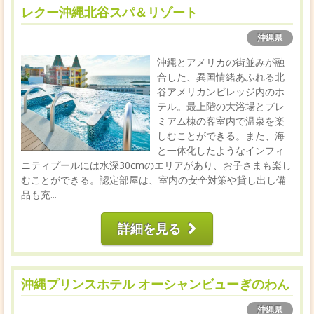
レクー沖縄北谷スパ＆リゾート
沖縄県
沖縄とアメリカの街並みが融
合した、異国情緒あふれる北
谷アメリカンビレッジ内のホ
テル。最上階の大浴場とプレ
ミアム棟の客室内で温泉を楽
しむことができる。また、海
と一体化したようなインフィ
ニティプールには水深30cmのエリアがあり、お子さまも楽し
むことができる。認定部屋は、室内の安全対策や貸し出し備
品も充...
詳細を見る
沖縄プリンスホテル オーシャンビューぎのわん
沖縄県