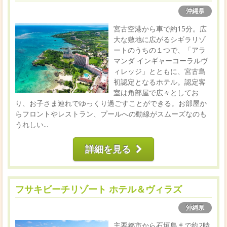
沖縄県
宮古空港から車で約15分。広
大な敷地に広がるシギラリゾ
ートのうちの１つで、「アラ
マンダ インギャーコーラルヴ
ィレッジ」とともに、宮古島
初認定となるホテル。認定客
室は角部屋で広々としてお
り、お子さま連れでゆっくり過ごすことができる。お部屋か
らフロントやレストラン、プールへの動線がスムーズなのも
うれしい...
詳細を見る
フサキビーチリゾート ホテル＆ヴィラズ
沖縄県
主要都市から石垣島まで約2時