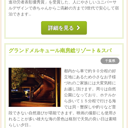
進功労者表彰優秀賞」を受賞した、人にやさしいユニバーサ
ルデザインで赤ちゃんからご高齢の方まで3世代で安心して宿
泊できます...
詳細を見る
グランドメルキュール南房総リゾート＆スパ
千葉県
都内から車で約９０分程の好
立地にあるため小さなお子様
づれのご家族には大変気軽に
お越し頂けます。周りは自然
公園になっており、ホテルか
ら歩いて１５分程で行ける海
では貝・蟹探しや釣りなど普
段できない自然遊びが堪能できます。映画の撮影にも使用さ
れることが多い雄大な海の景色は格別で天気の良い日は素晴
らしい夕日...