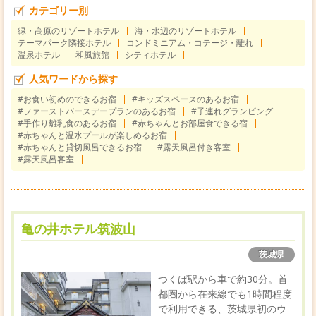
カテゴリー別
緑・高原のリゾートホテル
海・水辺のリゾートホテル
テーマパーク隣接ホテル
コンドミニアム・コテージ・離れ
温泉ホテル
和風旅館
シティホテル
人気ワードから探す
#お食い初めのできるお宿
#キッズスペースのあるお宿
#ファーストバースデープランのあるお宿
#子連れグランピング
#手作り離乳食のあるお宿
#赤ちゃんとお部屋食できる宿
#赤ちゃんと温水プールが楽しめるお宿
#赤ちゃんと貸切風呂できるお宿
#露天風呂付き客室
#露天風呂客室
亀の井ホテル筑波山
茨城県
つくば駅から車で約30分。首
都圏から在来線でも1時間程度
で利用できる、茨城県初のウ