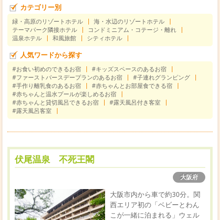
カテゴリー別
緑・高原のリゾートホテル
海・水辺のリゾートホテル
テーマパーク隣接ホテル
コンドミニアム・コテージ・離れ
温泉ホテル
和風旅館
シティホテル
人気ワードから探す
#お食い初めのできるお宿
#キッズスペースのあるお宿
#ファーストバースデープランのあるお宿
#子連れグランピング
#手作り離乳食のあるお宿
#赤ちゃんとお部屋食できる宿
#赤ちゃんと温水プールが楽しめるお宿
#赤ちゃんと貸切風呂できるお宿
#露天風呂付き客室
#露天風呂客室
伏尾温泉 不死王閣
大阪府
大阪市内から車で約30分。関
西エリア初の「ベビーとわん
こが一緒に泊まれる」ウェル