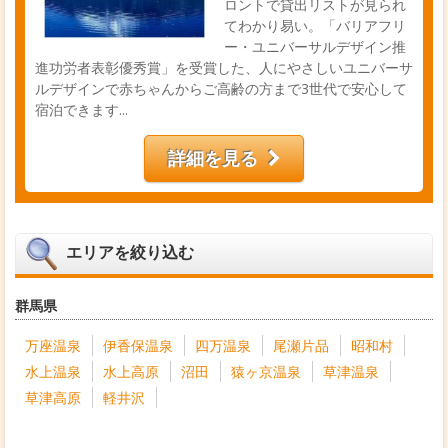
ロントで貸出リストが見られ
てわかり易い。「バリアフリ
ー・ユニバーサルデザイン推
進功労者表彰優秀賞」を受賞した、人にやさしいユニバーサ
ルデザインで赤ちゃんからご高齢の方まで3世代で安心して
宿泊できます...
詳細を見る
エリアを絞り込む
群馬県
万座温泉
伊香保温泉
四万温泉
尾瀬片品
昭和村
水上温泉
水上高原
沼田
猿ヶ京温泉
草津温泉
草津高原
軽井沢