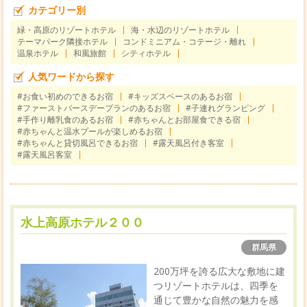
カテゴリー別
緑・高原のリゾートホテル
海・水辺のリゾートホテル
テーマパーク隣接ホテル
コンドミニアム・コテージ・離れ
温泉ホテル
和風旅館
シティホテル
人気ワードから探す
#お食い初めのできるお宿
#キッズスペースのあるお宿
#ファーストバースデープランのあるお宿
#子連れグランピング
#手作り離乳食のあるお宿
#赤ちゃんとお部屋食できる宿
#赤ちゃんと温水プールが楽しめるお宿
#赤ちゃんと貸切風呂できるお宿
#露天風呂付き客室
#露天風呂客室
水上高原ホテル２００
群馬県
200万坪を誇る広大な敷地に建
つリゾートホテルは、四季を
通じて豊かな自然の魅力を感