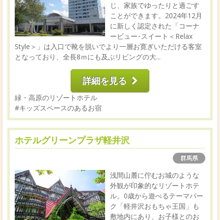
じ、家族でゆったりと過ごす
ことができます。2024年12月
に新しく認定された「コーナ
ービュー･スイート＜Relax
Style＞」は入口で靴を脱いでより一層お寛ぎいただける客室
となっており、全長8ｍにも及ぶリビングの大...
詳細を見る
緑・高原のリゾートホテル
#キッズスペースのあるお宿
ホテルグリーンプラザ軽井沢
群馬県
浅間山麓に佇むお城のような
外観が印象的なリゾートホテ
ル。0歳から遊べるテーマパー
ク「軽井沢おもちゃ王国」も
敷地内にあり、お子様とのお