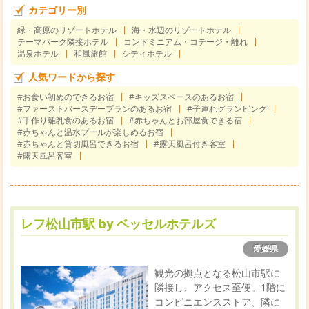
カテゴリー別
緑・高原のリゾートホテル
海・水辺のリゾートホテル
テーマパーク隣接ホテル
コンドミニアム・コテージ・離れ
温泉ホテル
和風旅館
シティホテル
人気ワードから探す
#お食い初めのできるお宿
#キッズスペースのあるお宿
#ファーストバースデープランのあるお宿
#子連れグランピング
#手作り離乳食のあるお宿
#赤ちゃんとお部屋食できる宿
#赤ちゃんと温水プールが楽しめるお宿
#赤ちゃんと貸切風呂できるお宿
#露天風呂付き客室
#露天風呂客室
レフ松山市駅 by ベッセルホテルズ
愛媛県
観光の拠点となる松山市駅に
隣接し、アクセス至便。1階に
コンビニエンスストア、隣に