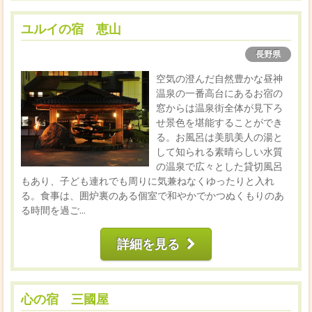
ユルイの宿 恵山
長野県
空気の澄んだ自然豊かな昼神
温泉の一番高台にあるお宿の
窓からは温泉街全体が見下ろ
せ景色を堪能することができ
る。お風呂は美肌美人の湯と
して知られる素晴らしい水質
の温泉で広々とした貸切風呂
もあり、子ども連れでも周りに気兼ねなくゆったりと入れ
る。食事は、囲炉裏のある個室で和やかでかつぬくもりのあ
る時間を過ご...
詳細を見る
心の宿 三國屋