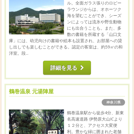
ル。全面ガラス張りのロビー
ラウンジからは、オホーツク
海を望むことができ、シーズ
ンによっては流氷や野生動物
にも出合うことも。また、多
数の書籍を所蔵する「山口文
庫」には、幼児向けの書籍や絵本も設置され、お部屋への貸
し出しでも楽しむことができる。認定の客室は、約59㎡の和
洋室。段...
詳細を見る
鶴巻温泉 元湯陣屋
神奈川県
鶴巻温泉駅から徒歩4分、新東
名高速道路 伊勢原大山ICより
１２分と、アクセス大変便
利。豊かな緑に囲まれた老舗