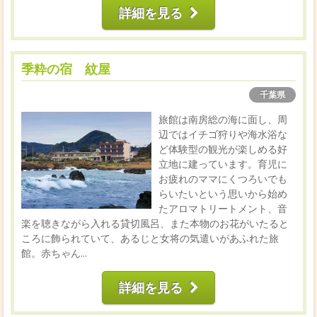
詳細を見る
季粋の宿 紋屋
千葉県
旅館は南房総の海に面し、周
辺ではイチゴ狩りや海水浴な
ど体験型の観光が楽しめる好
立地に建っています。育児に
お疲れのママにくつろいでも
らいたいという思いから始め
たアロマトリートメント、音
楽を聴きながら入れる貸切風呂、また本物のお花がいたると
ころに飾られていて、あるじと女将の気遣いがあふれた旅
館。赤ちゃん...
詳細を見る