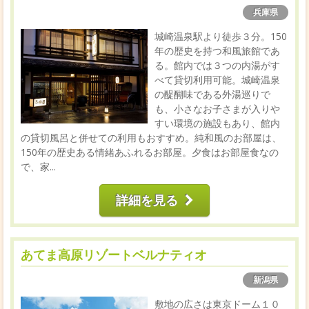
兵庫県
城崎温泉駅より徒歩３分。150
年の歴史を持つ和風旅館であ
る。館内では３つの内湯がす
べて貸切利用可能。城崎温泉
の醍醐味である外湯巡りで
も、小さなお子さまが入りや
すい環境の施設もあり、館内
の貸切風呂と併せての利用もおすすめ。純和風のお部屋は、
150年の歴史ある情緒あふれるお部屋。夕食はお部屋食なの
で、家...
詳細を見る
あてま高原リゾートベルナティオ
新潟県
敷地の広さは東京ドーム１０