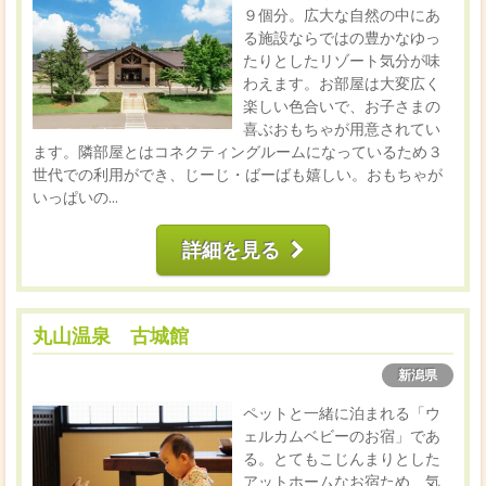
９個分。広大な自然の中にあ
る施設ならではの豊かなゆっ
たりとしたリゾート気分が味
わえます。お部屋は大変広く
楽しい色合いで、お子さまの
喜ぶおもちゃが用意されてい
ます。隣部屋とはコネクティングルームになっているため３
世代での利用ができ、じーじ・ばーばも嬉しい。おもちゃが
いっぱいの...
詳細を見る
丸山温泉 古城館
新潟県
ペットと一緒に泊まれる「ウ
ェルカムベビーのお宿」であ
る。とてもこじんまりとした
アットホームなお宿ため、気