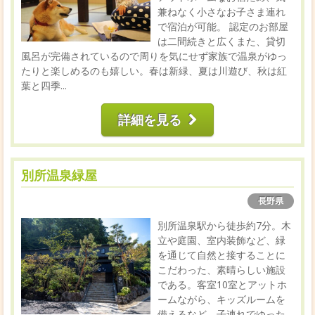
兼ねなく小さなお子さま連れ
で宿泊が可能。 認定のお部屋
は二間続きと広くまた、貸切
風呂が完備されているので周りを気にせず家族で温泉がゆっ
たりと楽しめるのも嬉しい。春は新緑、夏は川遊び、秋は紅
葉と四季...
詳細を見る
別所温泉緑屋
長野県
別所温泉駅から徒歩約7分。木
立や庭園、室内装飾など、緑
を通じて自然と接することに
こだわった、素晴らしい施設
である。客室10室とアットホ
ームながら、キッズルームを
備えるなど、子連れでゆった