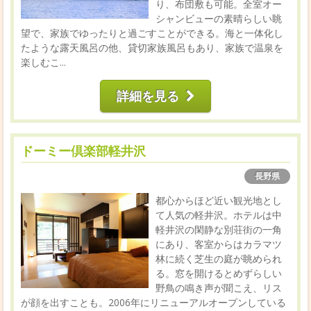
り、布団敷も可能。全室オー
シャンビューの素晴らしい眺
望で、家族でゆったりと過ごすことができる。海と一体化し
たような露天風呂の他、貸切家族風呂もあり、家族で温泉を
楽しむこ...
詳細を見る
ドーミー倶楽部軽井沢
長野県
都心からほど近い観光地とし
て人気の軽井沢。ホテルは中
軽井沢の閑静な別荘街の一角
にあり、客室からはカラマツ
林に続く芝生の庭が眺められ
る。窓を開けるとめずらしい
野鳥の鳴き声が聞こえ、リス
が顔を出すことも。2006年にリニューアルオープンしている