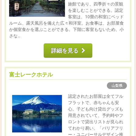
旅館であり、四季折々の景観
を楽しむことができる。認定
客室は、10畳の和室にベッド
ルーム、露天風呂を備えた広々和洋室。お食事は、お部屋食
か個室食かを選ぶことができる。下階に客室もないため、小
さな...
詳細を見る
富士レークホテル
山梨県
認定されたお部屋は全てフル
フラットで、赤ちゃんも安
心。子ども向け貸出グッズも
用意されていて、予約時やフ
ロントで貸出リストが見られ
てわかり易い。「バリアフリ
ー・ユニバーサルデザイン推