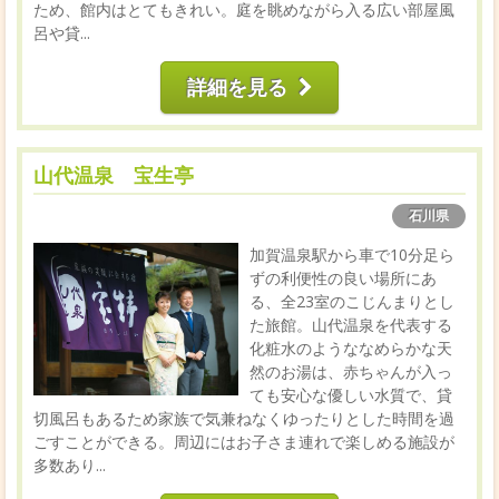
ため、館内はとてもきれい。庭を眺めながら入る広い部屋風
呂や貸...
詳細を見る
山代温泉 宝生亭
石川県
加賀温泉駅から車で10分足ら
ずの利便性の良い場所にあ
る、全23室のこじんまりとし
た旅館。山代温泉を代表する
化粧水のようななめらかな天
然のお湯は、赤ちゃんが入っ
ても安心な優しい水質で、貸
切風呂もあるため家族で気兼ねなくゆったりとした時間を過
ごすことができる。周辺にはお子さま連れで楽しめる施設が
多数あり...