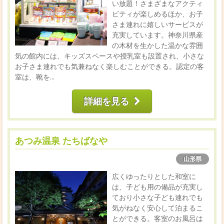
い放題！さまざまなアクティ
ビティが楽しめるほか、お子
さま連れに嬉しいサービスが
充実しています。神奈川県産
の木材を生かした温かな雰囲
気の館内には、キッズスペースや授乳室も設置され、小さな
お子さま連れでも気兼ねなく楽しむことができる。認定の客
室は、靴を...
詳細を見る
あつみ温泉 たちばなや
山形県
広くゆったりとした和室に
は、子ども用の備品が充実し
ており小さな子ども連れでも
気がねなく安心して泊まるこ
とができる。客室のお風呂は