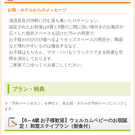
お宿・ホテルからのメッセージ
清流長良川河畔に佇む落ち着いたロケーション。
認定されたお部屋は6畳と8畳の二間に洗い場付きのお風呂や
広々した脱衣スペースを設けた75㎡の和室で
お子様がのびのび遊べるようキッズスペースの用意や、陶器
など壊れやすいものは撤去するなど、
お子様はもちろん、ママ・パパもリラックスできる快適な空
間を演出しております。
ご家族でごゆっくりお過ごしください。
プラン・特典
※「予約ページボタン」を押すと、各お宿・ホテルの予約ページにリンクし
ます。
【0～4歳 お子様歓迎】ウェルカムベビーのお宿認
定！ 和室ステイプラン（朝食付）