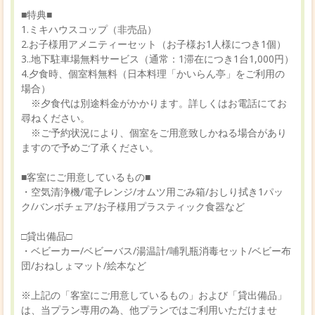
■特典■
1.ミキハウスコップ（非売品）
2.お子様用アメニティーセット（お子様お1人様につき1個）
3..地下駐車場無料サービス（通常：1滞在につき1台1,000円）
4.夕食時、個室料無料（日本料理「かいらん亭」をご利用の
場合）
※夕食代は別途料金がかかります。詳しくはお電話にてお
尋ねください。
※ご予約状況により、個室をご用意致しかねる場合があり
ますので予めご了承ください。
■客室にご用意しているもの■
・空気清浄機/電子レンジ/オムツ用ごみ箱/おしり拭き1パッ
ク/バンボチェア/お子様用プラスティック食器など
□貸出備品□
・ベビーカー/ベビーバス/湯温計/哺乳瓶消毒セット/ベビー布
団/おねしょマット/絵本など
※上記の「客室にご用意しているもの」および「貸出備品」
は、当プラン専用の為、他プランではご利用いただけませ