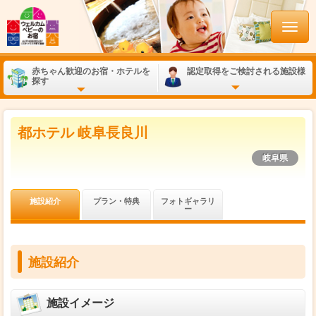
赤ちゃん歓迎のお宿・ホテルを
認定取得をご検討される施設様
探す
都ホテル 岐阜長良川
岐阜県
施設紹介
プラン・特典
フォトギャラリ
ー
施設紹介
施設イメージ