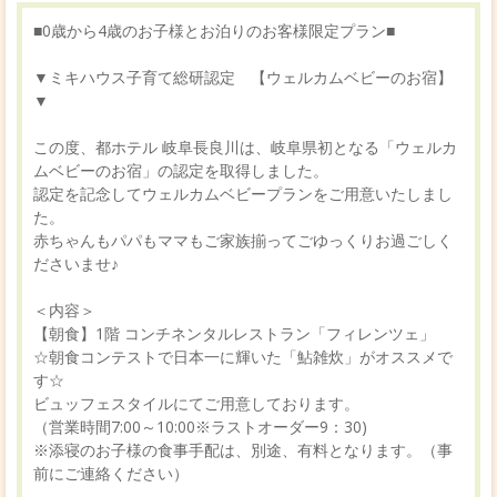
■0歳から4歳のお子様とお泊りのお客様限定プラン■
▼ミキハウス子育て総研認定 【ウェルカムベビーのお宿】
▼
この度、都ホテル 岐阜長良川は、岐阜県初となる「ウェルカ
ムベビーのお宿」の認定を取得しました。
認定を記念してウェルカムベビープランをご用意いたしまし
た。
赤ちゃんもパパもママもご家族揃ってごゆっくりお過ごしく
ださいませ♪
＜内容＞
【朝食】1階 コンチネンタルレストラン「フィレンツェ」
☆朝食コンテストで日本一に輝いた「鮎雑炊」がオススメで
す☆
ビュッフェスタイルにてご用意しております。
（営業時間7:00～10:00※ラストオーダー9：30)
※添寝のお子様の食事手配は、別途、有料となります。（事
前にご連絡ください）