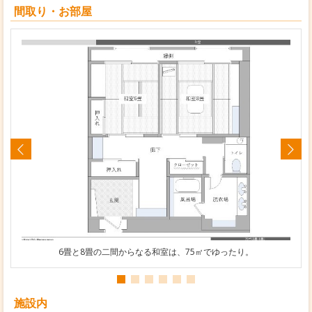
間取り・お部屋
6畳と8畳の二間からなる和室は、75㎡でゆったり。
施設内