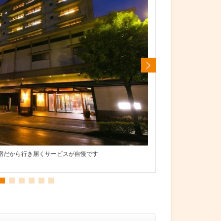
和室には広々とした縁側がございます
な宿だから行き届くサービスが自慢です
フレ
縁