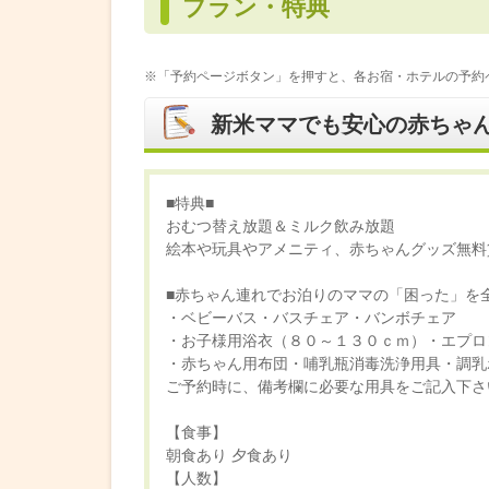
プラン・特典
※「予約ページボタン」を押すと、各お宿・ホテルの予約
新米ママでも安心の赤ちゃ
■特典■
おむつ替え放題＆ミルク飲み放題
絵本や玩具やアメニティ、赤ちゃんグッズ無料貸
■赤ちゃん連れでお泊りのママの「困った」を
・ベビーバス・バスチェア・バンボチェア
・お子様用浴衣（８０～１３０ｃｍ）・エプロ
・赤ちゃん用布団・哺乳瓶消毒洗浄用具・調乳
ご予約時に、備考欄に必要な用具をご記入下さ
【食事】
朝食あり 夕食あり
【人数】