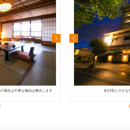
れの場合は不要な備品は撤去します
17.5畳、12.5畳の
全23室と小さ