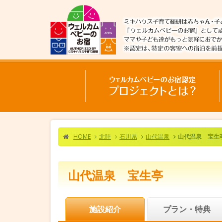
HOME
北陸
石川県
山代温泉
山代温泉 宝生
山代温泉 宝生亭
施設紹介
プラン・特典