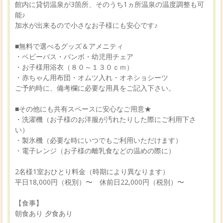
館内に貸切温泉が3箇所、そのうち1ヵ所温泉の温度調整も可
能♪
加水が出来るので小さなお子様にも安心です♪
■無料で選べるグッズ＆アメニティ
・ベビーバス・バンボ・幼児用チェア
・お子様用浴衣（８０～１３０ｃｍ）
・赤ちゃん用布団・オムツ入れ・オネショシーツ
ご予約時に、備考欄に必要な用具をご記入下さい。
■その他にも共有スペースに安心なご用意★
・洗濯機（お子様のお洋服が汚れたりした際にご利用下さ
い）
・製氷機（必要な時にいつでもご利用いただけます）
・電子レンジ（お子様の離乳食などの温めの際に）
2名様1室おひとり料金（時期により異なります）
平日18,000円（税別）〜 休前日22,000円（税別）〜
【食事】
朝食あり 夕食あり