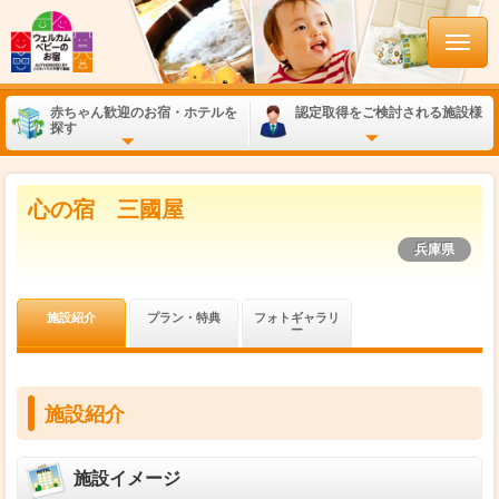
赤ちゃん歓迎のお宿・ホテルを
認定取得をご検討される施設様
探す
心の宿 三國屋
兵庫県
施設紹介
プラン・特典
フォトギャラリ
ー
施設紹介
施設イメージ