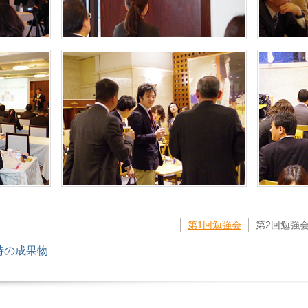
第1回勉強会
第2回勉強
時の成果物