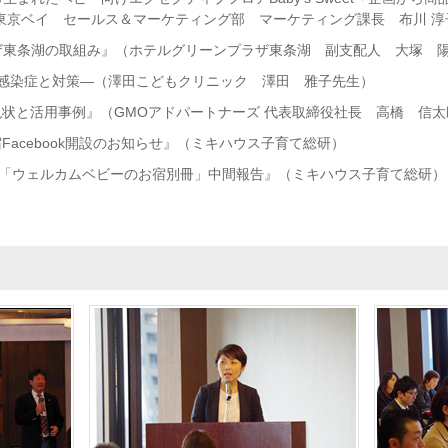
東京ベイ セールス＆マーケティング部 マーケティング課長 布川 淳
ザ東条湖の取組み』（ホテルグリーンプラザ東条湖 副支配人 大塚 
の感染症と対策―（澤田こどもクリニック 澤田 雅子先生）
状と活用事例』（GMOアドパートナーズ 代表取締役社長 高橋 信太
Facebook開設のお知らせ』（ミキハウス子育て総研）
14年秋号「ウェルカムベビーのお宿別冊」中間報告』（ミキハウス子育て総研）