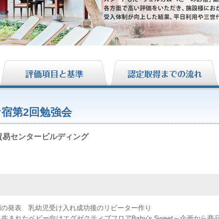
宿第2回勉強会
界貿易センタービルディング
例の発表 乳幼児受け入れ成功後のリピーター作り
生まれたベビー向けエグゼクティブフロアBaby's Sweet～企画から