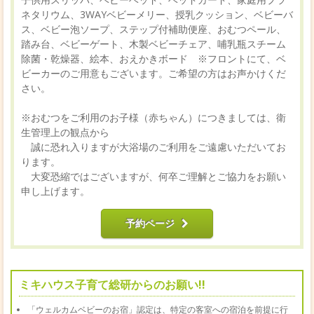
ネタリウム、3WAYベビーメリー、授乳クッション、ベビーバ
ス、ベビー泡ソープ、ステップ付補助便座、おむつペール、
踏み台、ベビーゲート、木製ベビーチェア、哺乳瓶スチーム
除菌・乾燥器、絵本、おえかきボード ※フロントにて、ベ
ビーカーのご用意もございます。ご希望の方はお声かけくだ
さい。
※おむつをご利用のお子様（赤ちゃん）につきましては、衛
生管理上の観点から
誠に恐れ入りますが大浴場のご利用をご遠慮いただいてお
ります。
大変恐縮ではございますが、何卒ご理解とご協力をお願い
申し上げます。
予約ページ
ミキハウス子育て総研からのお願い!!
「ウェルカムベビーのお宿」認定は、特定の客室への宿泊を前提に行