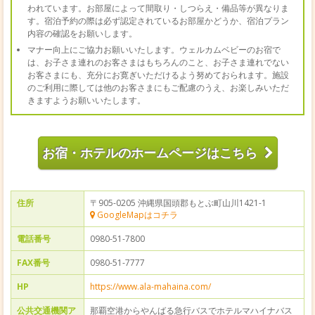
われています。お部屋によって間取り・しつらえ・備品等が異なりま
す。宿泊予約の際は必ず認定されているお部屋かどうか、宿泊プラン
内容の確認をお願いします。
マナー向上にご協力お願いいたします。ウェルカムベビーのお宿で
は、お子さま連れのお客さまはもちろんのこと、お子さま連れでない
お客さまにも、充分にお寛ぎいただけるよう努めておられます。施設
のご利用に際しては他のお客さまにもご配慮のうえ、お楽しみいただ
きますようお願いいたします。
お宿・ホテルのホームページはこちら
住所
〒905-0205 沖縄県国頭郡もとぶ町山川1421-1
GoogleMapはコチラ
電話番号
0980-51-7800
FAX番号
0980-51-7777
HP
https://www.ala-mahaina.com/
公共交通機関ア
那覇空港からやんばる急行バスでホテルマハイナバス