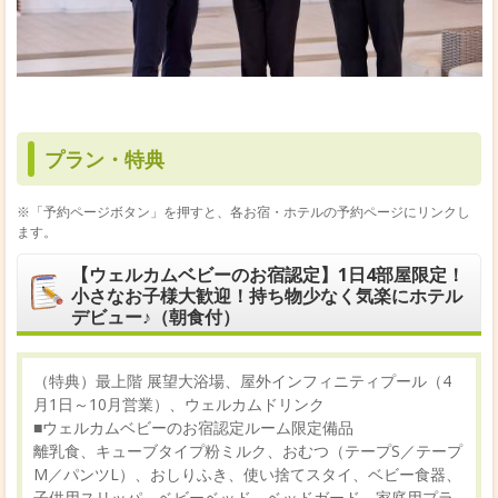
プラン・特典
※「予約ページボタン」を押すと、各お宿・ホテルの予約ページにリンクし
ます。
【ウェルカムベビーのお宿認定】1日4部屋限定！
小さなお子様大歓迎！持ち物少なく気楽にホテル
デビュー♪（朝食付）
（特典）最上階 展望大浴場、屋外インフィニティプール（4
月1日～10月営業）、ウェルカムドリンク
■ウェルカムベビーのお宿認定ルーム限定備品
離乳食、キューブタイプ粉ミルク、おむつ（テープS／テープ
M／パンツL）、おしりふき、使い捨てスタイ、ベビー食器、
子供用スリッパ、ベビーベッド、ベッドガード、家庭用プラ