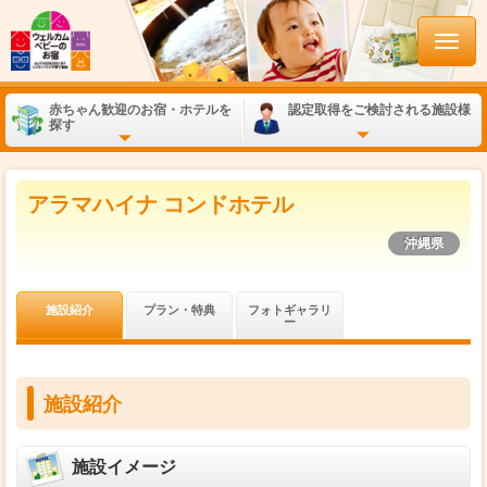
赤ちゃん歓迎のお宿・ホテルを
認定取得をご検討される施設様
探す
アラマハイナ コンドホテル
沖縄県
施設紹介
プラン・特典
フォトギャラリ
ー
施設紹介
施設イメージ