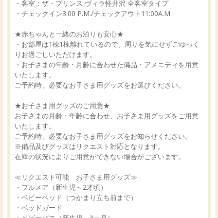
・客室：ザ・プリンス ヴィラ軽井沢 全客室タイプ
・チェックイン3:00 P.M./チェックアウト11:00A.M.
★赤ちゃんと一緒のお泊りも安心★
・お部屋は1棟1棟離れているので、周りを気にせずごゆっく
りお過ごしいただけます。
・お子さまの年齢・月齢に合わせた備品・アメニティを用意
いたします。
ご予約時、必要なお子さま用グッズをお選びください。
★お子さま用グッズのご用意★
お子さまの月齢・年齢に合わせ、お子さま用グッズをご用意
いたします。
ご予約時、必要なお子さま用グッズをお知らせください。
※備品及びグッズはリクエスト対応となります。
在庫の状況によりご用意ができない場合がございます。
≪リクエスト可能 お子さま用グッズ≫
・プルメア（新生児～2才頃）
・ベビーベッド（つかまり立ち前まで）
・ベッドガード
・ベビーバス（新生児～3ヶ月）