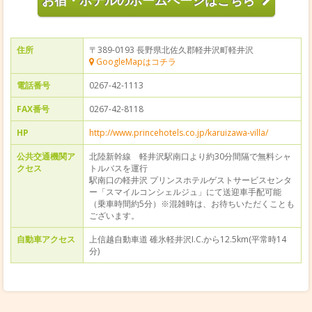
お宿・ホテルのホームページはこちら
住所
〒389-0193 長野県北佐久郡軽井沢町軽井沢
GoogleMapはコチラ
電話番号
0267-42-1113
FAX番号
0267-42-8118
HP
http://www.princehotels.co.jp/karuizawa-villa/
公共交通機関ア
北陸新幹線 軽井沢駅南口より約30分間隔で無料シャ
クセス
トルバスを運行
駅南口の軽井沢 プリンスホテルゲストサービスセンタ
ー「スマイルコンシェルジュ」にて送迎車手配可能
（乗車時間約5分）※混雑時は、お待ちいただくことも
ございます。
自動車アクセス
上信越自動車道 碓氷軽井沢I.C.から12.5km(平常時14
分)