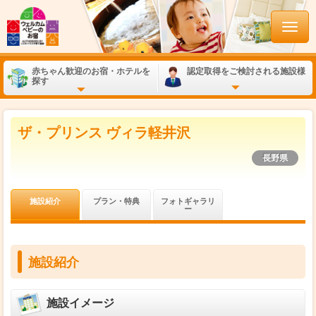
赤ちゃん歓迎のお宿・ホテルを
認定取得をご検討される施設様
探す
ザ・プリンス ヴィラ軽井沢
長野県
施設紹介
プラン・特典
フォトギャラリ
ー
施設紹介
施設イメージ