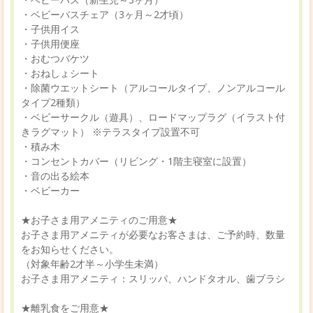
・ベビーバスチェア（3ヶ月～2才頃）
・子供用イス
・子供用便座
・おむつバケツ
・おねしょシート
・除菌ウエットシート（アルコールタイプ、ノンアルコール
タイプ2種類）
・ベビーサークル（遊具）、ロードマップラグ（イラスト付
きラグマット） ※テラスタイプ設置不可
・積み木
・コンセントカバー（リビング・1階主寝室に設置）
・音の出る絵本
・ベビーカー
★お子さま用アメニティのご用意★
お子さま用アメニティが必要なお客さまは、ご予約時、数量
をお知らせください。
（対象年齢2才半～小学生未満）
お子さま用アメニティ：スリッパ、ハンドタオル、歯ブラシ
★離乳食をご用意★