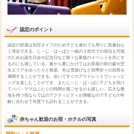
認定のポイント
認定の部屋は別荘タイプのため子ども連れでも周りに気兼ねな
く滞在できる。じ～じ・ば～ばと一緒の３世代での宿泊も可能
のためお誕生日会や記念日など様々な家族のイベントを共にす
るのにも適している。春から夏にかけてはお部屋の前の森や芝
生エリアをゆったりと散策、冬は雪遊びなど四季折々の自然を
満喫することができる。歩いてすぐのアウトレットでショッピ
ングを楽しむことができ、またじ～じ・ば～ばに子どもを預け
てパパ・ママはふたりの時間が過ごせるのも嬉しい。広大な敷
地を持つ宿ならではのアクティビティが満載なので子どもの年
齢に合わせて何度でも訪れることができる。
赤ちゃん歓迎のお宿・ホテルの写真
間取り・お部屋