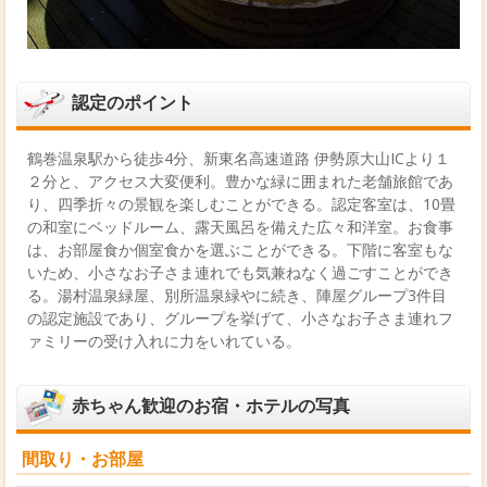
認定のポイント
鶴巻温泉駅から徒歩4分、新東名高速道路 伊勢原大山ICより１
２分と、アクセス大変便利。豊かな緑に囲まれた老舗旅館であ
り、四季折々の景観を楽しむことができる。認定客室は、10畳
の和室にベッドルーム、露天風呂を備えた広々和洋室。お食事
は、お部屋食か個室食かを選ぶことができる。下階に客室もな
いため、小さなお子さま連れでも気兼ねなく過ごすことができ
る。湯村温泉緑屋、別所温泉緑やに続き、陣屋グループ3件目
の認定施設であり、グループを挙げて、小さなお子さま連れフ
ァミリーの受け入れに力をいれている。
赤ちゃん歓迎のお宿・ホテルの写真
間取り・お部屋