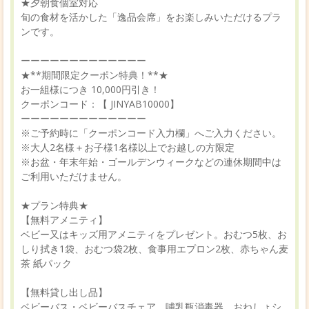
★夕朝食個室対応
旬の食材を活かした「逸品会席」をお楽しみいただけるプラ
ンです。
ーーーーーーーーーーーーー
★**期間限定クーポン特典！**★
お一組様につき 10,000円引き！
クーポンコード：【 JINYAB10000】
ーーーーーーーーーーーーー
※ご予約時に「クーポンコード入力欄」へご入力ください。
※大人2名様＋お子様1名様以上でお越しの方限定
※お盆・年末年始・ゴールデンウィークなどの連休期間中は
ご利用いただけません。
★プラン特典★
【無料アメニティ】
ベビー又はキッズ用アメニティをプレゼント。おむつ5枚、お
しり拭き1袋、おむつ袋2枚、食事用エプロン2枚、赤ちゃん麦
茶 紙パック
【無料貸し出し品】
ベビーバス・ベビーバスチェア、哺乳瓶消毒器、おねしょシ