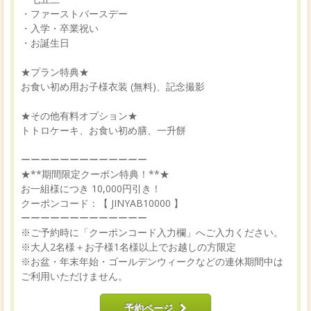
・ファーストバースデー
・入学・卒業祝い
・お誕生日
★プラン特典★
お食い初め用お子様衣装 (無料)、記念撮影
★その他有料オプション★
トトロケーキ、お食い初め膳、一升餅
ーーーーーーーーーーーーー
★**期間限定クーポン特典！**★
お一組様につき 10,000円引き！
クーポンコード：【 JINYAB10000 】
ーーーーーーーーーーーーー
※ご予約時に「クーポンコード入力欄」へご入力ください。
※大人2名様＋お子様1名様以上でお越しの方限定
※お盆・年末年始・ゴールデンウィークなどの連休期間中は
ご利用いただけません。
予約ページ