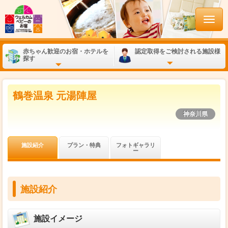
赤ちゃん歓迎のお宿・ホテルを
認定取得をご検討される施設様
探す
鶴巻温泉 元湯陣屋
神奈川県
施設紹介
プラン・特典
フォトギャラリ
ー
施設紹介
施設イメージ