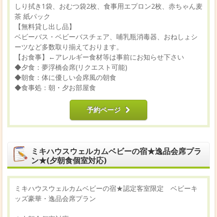
しり拭き1袋、おむつ袋2枚、食事用エプロン2枚、赤ちゃん麦
茶 紙パック
【無料貸し出し品】
ベビーバス・ベビーバスチェア、哺乳瓶消毒器、おねしょシ
ーツなど多数取り揃えております。
【お食事】←アレルギー食材等は事前にお知らせ下さい
◆夕食：夢浮橋会席(リクエスト可能)
◆朝食：体に優しい会席風の朝食
◆食事処：朝・夕お部屋食
予約ページ
ミキハウスウェルカムベビーの宿★逸品会席プラ
ン★(夕朝食個室対応)
ミキハウスウェルカムベビーの宿★認定客室限定 ベビーキ
ッズ豪華・逸品会席プラン