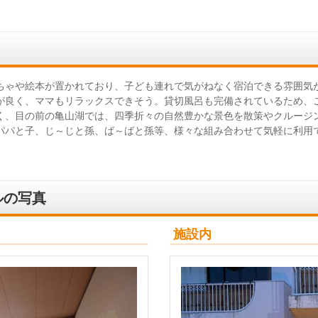
ちゃや絵本が置かれており、子ども連れで気がねなく宿泊できる雰囲気
が良く、ママもリラックスできそう。貸切風呂も完備されているため、
く、目の前の亀山湖では、四季折々の自然豊かな景色を散策やクルージ
パパと子、じ～じと孫、ば～ばと孫等、様々な組み合わせて気軽に利用
ルの写真
施設内