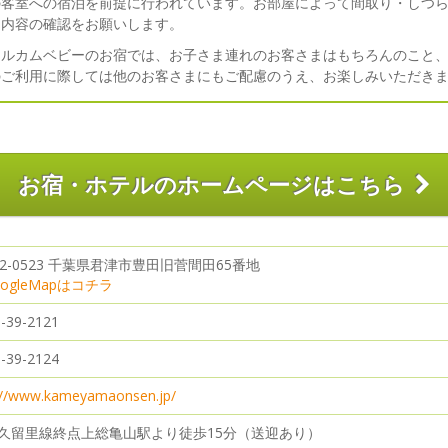
の客室への宿泊を前提に行われています。お部屋によって間取り・しつ
ン内容の確認をお願いします。
ェルカムベビーのお宿では、お子さま連れのお客さまはもちろんのこと
のご利用に際しては他のお客さまにもご配慮のうえ、お楽しみいただき
お宿・ホテルのホームページはこちら
92-0523 千葉県君津市豊田旧菅間田65番地
ogleMapはコチラ
-39-2121
-39-2124
://www.kameyamaonsen.jp/
久留里線終点上総亀山駅より徒歩15分（送迎あり）