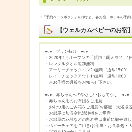
※「予約ページボタン」を押すと、各お宿・ホテルの予約
【ウェルカムベビーのお宿
●○● プラン特典 ●○●
・2020年1月オープンの「貸切半露天風呂」1
・レンタルタオル追加無料
・アーリーチェックイン2h無料（通常15:00）
・レイトチェックアウト1h無料（通常10:00）
※お子様の月齢をお知らせ下さい。
●○● 赤ちゃんへのやさしいおもてなし ●○●
・赤ちゃん用のお布団をご用意
・おむつ用のごみ箱をご用意(お部屋・大浴場脱
・お部屋に加湿空気清浄機をご用意
・お部屋の花瓶などの割れ物は事前に撤去致し
・ベビーチェアをご用意(お部屋・お食事処・大
・浴衣を80㎝からご用意